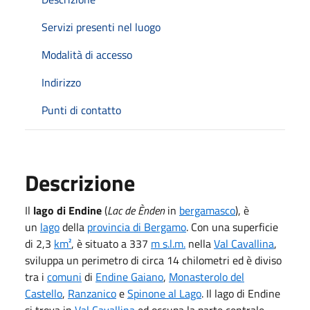
Servizi presenti nel luogo
Modalità di accesso
Indirizzo
Punti di contatto
Descrizione
Il
lago di Endine
(
Lac de Ènden
in
bergamasco
), è
un
lago
della
provincia di Bergamo
. Con una superficie
di
2,3
km²
, è situato a
337
m s.l.m.
nella
Val Cavallina
,
sviluppa un perimetro di circa 14 chilometri ed è diviso
tra i
comuni
di
Endine Gaiano
,
Monasterolo del
Castello
,
Ranzanico
e
Spinone al Lago
. Il lago di Endine
si trova in
Val Cavallina
ed occupa la parte centrale