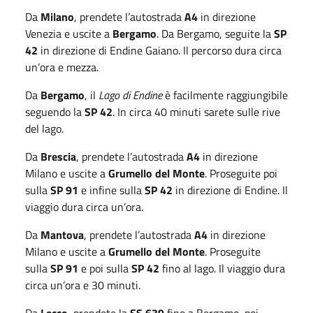
Da
Milano
, prendete l’autostrada
A4
in direzione
Venezia e uscite a
Bergamo
. Da Bergamo, seguite la
SP
42
in direzione di Endine Gaiano. Il percorso dura circa
un’ora e mezza.
Da
Bergamo
, il
Lago di Endine
è facilmente raggiungibile
seguendo la
SP 42
. In circa 40 minuti sarete sulle rive
del lago.
Da
Brescia
, prendete l’autostrada
A4
in direzione
Milano e uscite a
Grumello del Monte
. Proseguite poi
sulla
SP 91
e infine sulla
SP 42
in direzione di Endine. Il
viaggio dura circa un’ora.
Da
Mantova
, prendete l’autostrada
A4
in direzione
Milano e uscite a
Grumello del Monte
. Proseguite
sulla
SP 91
e poi sulla
SP 42
fino al lago. Il viaggio dura
circa un’ora e 30 minuti.
Da
Lecco
, prendete la
SS 639
fino a Bergamo, poi