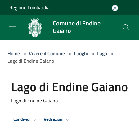
Salta al contenuto principale
Regione Lombardia
Comune di Endine
Gaiano
Home
>
Vivere il Comune
>
Luoghi
>
Lago
>
Lago di Endine Gaiano
Lago di Endine Gaiano
Lago di Endine Gaiano
Condividi
Vedi azioni