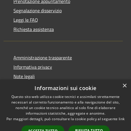
Prenotazione appuntamento
Segnalazione disservizio
Leggi le FAQ
Richiesta assistenza
Amministrazione trasparente
Informativa privacy
Note legali
×
Dichiarazione di accessibilità
Informazioni sui cookie
Questo sito web utilizza cookie tecnici e assimilati strettamente
necessari al corretto funzionamento e alla navigazione del sito,
nonché un cookie tecnico analitico al solo fine di elaborare
informazioni statistiche, aggregate e anonime.
RSS
Copyright © 2026 • Comune di
Per maggiori dettagli, può consultare la cookie policy al seguente
link
Accessibilità
Endine Gaiano • Powered by
Privacy
Municipium
Accesso
•
RIFIUTA TUTTO
ACCETTA TUTTO