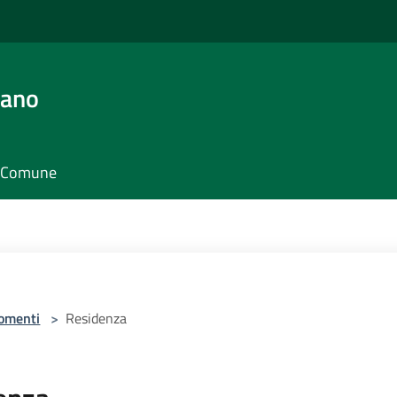
iano
il Comune
omenti
>
Residenza