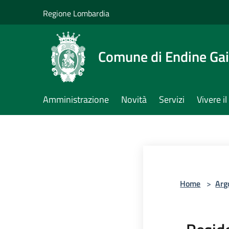
Salta al contenuto principale
Regione Lombardia
Comune di Endine Ga
Amministrazione
Novità
Servizi
Vivere 
Home
>
Arg