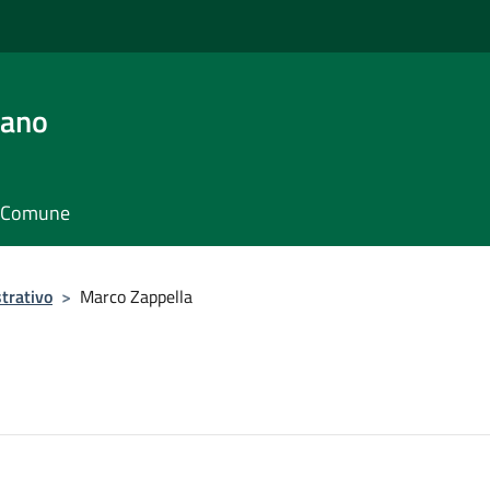
iano
il Comune
trativo
>
Marco Zappella