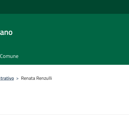
iano
il Comune
trativo
>
Renata Renzulli