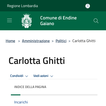
Salta al contenuto principale
Regione Lombardia
Comune di Endine
Gaiano
Home
>
Amministrazione
>
Politici
>
Carlotta Ghitti
Carlotta Ghitti
Condividi
Vedi azioni
INDICE DELLA PAGINA
Incarichi