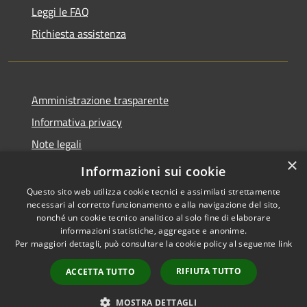
Leggi le FAQ
Richiesta assistenza
Amministrazione trasparente
Informativa privacy
Note legali
×
Dichiarazione di accessibilità
Informazioni sui cookie
Questo sito web utilizza cookie tecnici e assimilati strettamente
necessari al corretto funzionamento e alla navigazione del sito,
nonché un cookie tecnico analitico al solo fine di elaborare
informazioni statistiche, aggregate e anonime.
RSS
Copyright © 2026 • Comune di
Per maggiori dettagli, può consultare la cookie policy al seguente
link
Accessibilità
Endine Gaiano • Powered by
Privacy
Municipium
Accesso
•
RIFIUTA TUTTO
ACCETTA TUTTO
Cookie
redazione
Mappa del sito
MOSTRA DETTAGLI