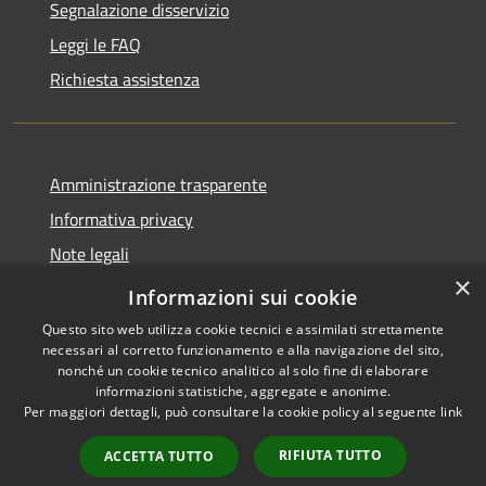
Segnalazione disservizio
Leggi le FAQ
Richiesta assistenza
Amministrazione trasparente
Informativa privacy
Note legali
×
Dichiarazione di accessibilità
Informazioni sui cookie
Questo sito web utilizza cookie tecnici e assimilati strettamente
necessari al corretto funzionamento e alla navigazione del sito,
nonché un cookie tecnico analitico al solo fine di elaborare
informazioni statistiche, aggregate e anonime.
RSS
Copyright © 2026 • Comune di
Per maggiori dettagli, può consultare la cookie policy al seguente
link
Accessibilità
Endine Gaiano • Powered by
Privacy
Municipium
Accesso
•
RIFIUTA TUTTO
ACCETTA TUTTO
Cookie
redazione