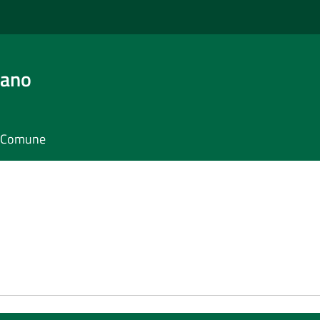
iano
il Comune