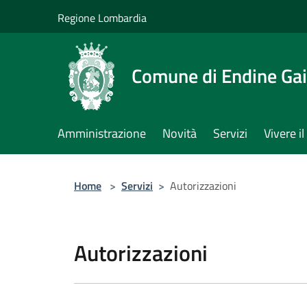
Salta al contenuto principale
Regione Lombardia
Comune di Endine Ga
Amministrazione
Novità
Servizi
Vivere 
Home
>
Servizi
>
Autorizzazioni
Autorizzazioni