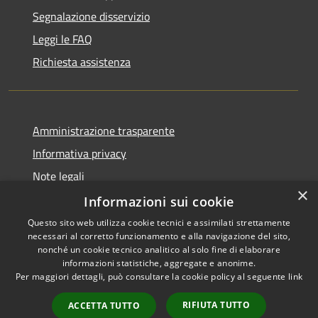
Segnalazione disservizio
Leggi le FAQ
Richiesta assistenza
Amministrazione trasparente
Informativa privacy
Note legali
×
Dichiarazione di accessibilità
Informazioni sui cookie
Questo sito web utilizza cookie tecnici e assimilati strettamente
necessari al corretto funzionamento e alla navigazione del sito,
nonché un cookie tecnico analitico al solo fine di elaborare
informazioni statistiche, aggregate e anonime.
RSS
Copyright © 2026 • Comune di
Per maggiori dettagli, può consultare la cookie policy al seguente
link
Accessibilità
Endine Gaiano • Powered by
Privacy
Municipium
Accesso
•
RIFIUTA TUTTO
ACCETTA TUTTO