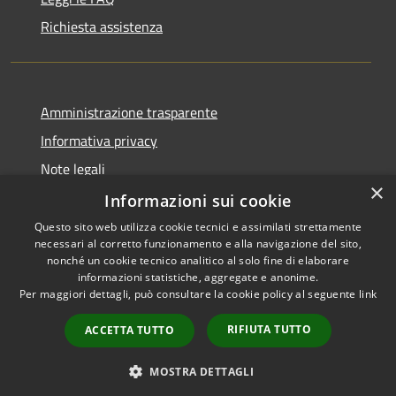
Richiesta assistenza
Amministrazione trasparente
Informativa privacy
Note legali
×
Dichiarazione di accessibilità
Informazioni sui cookie
Questo sito web utilizza cookie tecnici e assimilati strettamente
necessari al corretto funzionamento e alla navigazione del sito,
nonché un cookie tecnico analitico al solo fine di elaborare
informazioni statistiche, aggregate e anonime.
RSS
Copyright © 2026 • Comune di
Per maggiori dettagli, può consultare la cookie policy al seguente
link
Accessibilità
Endine Gaiano • Powered by
Privacy
Municipium
Accesso
•
RIFIUTA TUTTO
ACCETTA TUTTO
Cookie
redazione
Mappa del sito
MOSTRA DETTAGLI