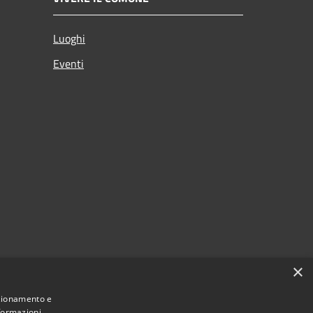
Luoghi
Eventi
×
nzionamento e
nformazioni