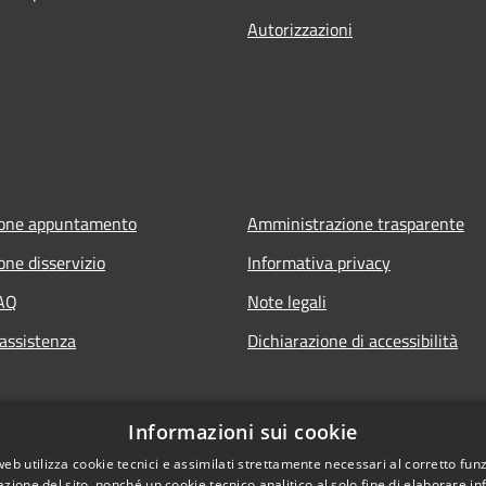
Autorizzazioni
ione appuntamento
Amministrazione trasparente
one disservizio
Informativa privacy
FAQ
Note legali
 assistenza
Dichiarazione di accessibilità
ia.it
Informazioni sui cookie
web utilizza cookie tecnici e assimilati strettamente necessari al corretto fu
azione del sito, nonché un cookie tecnico analitico al solo fine di elaborare i