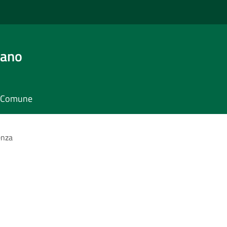
iano
il Comune
enza