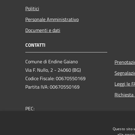
Politici
Personale Amministrativo
Documenti e dati
CONTATTI
Comune di Endine Gaiano
Prenotaz
Via F. Nullo, 2 - 24060 (BG)
Segnalazi
Codice Fiscale: 00670550169
Leggi le 
Partita IVA: 00670550169
Richiesta
PEC:
protocollo.comune.endinegaiano@pec.regione.lombard
Centralino Unico: +39 035 825005
Questo sito 
alla navig