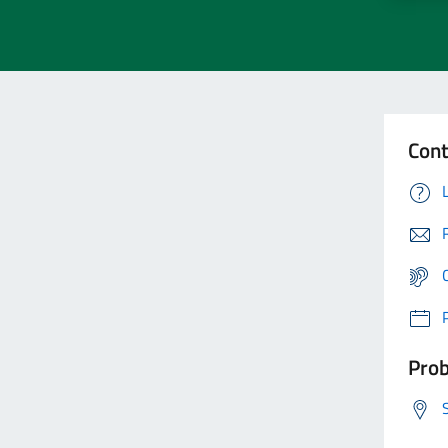
Cont
Prob